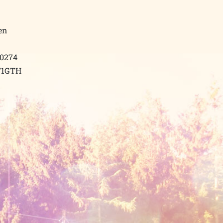
en
00274
F1GTH