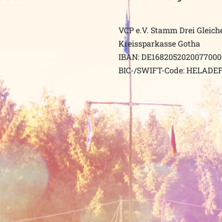
VCP e.V. Stamm Drei Gleich
Kreissparkasse Gotha
IBAN: DE168205202007700
BIC-/SWIFT-Code: HELADE