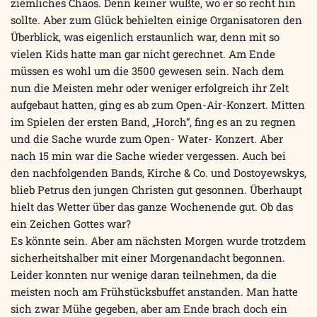
ziemliches Chaos. Denn keiner wußte, wo er so recht hin
sollte. Aber zum Glück behielten einige Organisatoren den
Überblick, was eigenlich erstaunlich war, denn mit so
vielen Kids hatte man gar nicht gerechnet. Am Ende
müssen es wohl um die 3500 gewesen sein. Nach dem
nun die Meisten mehr oder weniger erfolgreich ihr Zelt
aufgebaut hatten, ging es ab zum Open-Air-Konzert. Mitten
im Spielen der ersten Band, „Horch“, fing es an zu regnen
und die Sache wurde zum Open- Water- Konzert. Aber
nach 15 min war die Sache wieder vergessen. Auch bei
den nachfolgenden Bands, Kirche & Co. und Dostoyewskys,
blieb Petrus den jungen Christen gut gesonnen. Überhaupt
hielt das Wetter über das ganze Wochenende gut. Ob das
ein Zeichen Gottes war?
Es könnte sein. Aber am nächsten Morgen wurde trotzdem
sicherheitshalber mit einer Morgenandacht begonnen.
Leider konnten nur wenige daran teilnehmen, da die
meisten noch am Frühstücksbuffet anstanden. Man hatte
sich zwar Mühe gegeben, aber am Ende brach doch ein