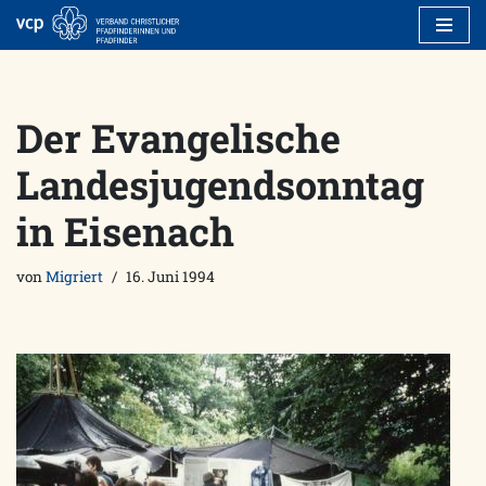
Zum
Inhalt
springen
Der Evangelische
Landesjugendsonntag
in Eisenach
von
Migriert
16. Juni 1994